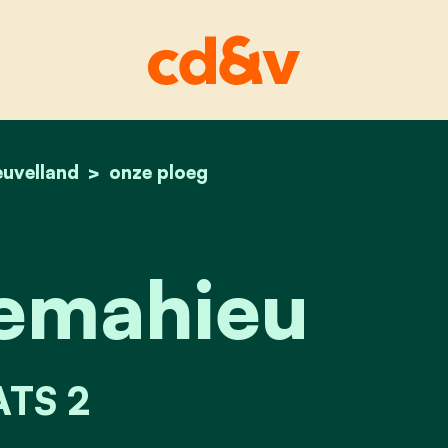
euvelland
home
isabel lemahieu
onze ploeg
Lemahieu
TS 2