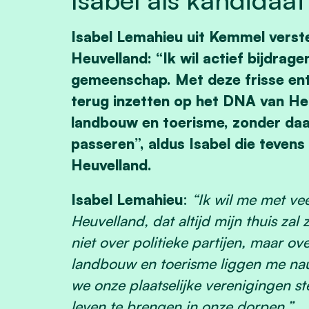
Isabel Lemahieu uit Kemmel verst
Heuvelland: “Ik wil actief bijdrage
gemeenschap. Met deze frisse en
terug inzetten op het DNA van Heu
landbouw en toerisme, zonder daar
passeren”, aldus Isabel die teven
Heuvelland.
Isabel Lemahieu
:
“Ik wil me met v
Heuvelland, dat altijd mijn thuis zal 
niet over politieke partijen, maar ov
landbouw en toerisme liggen me nau
we onze plaatselijke verenigingen st
leven te brengen in onze dorpen.”