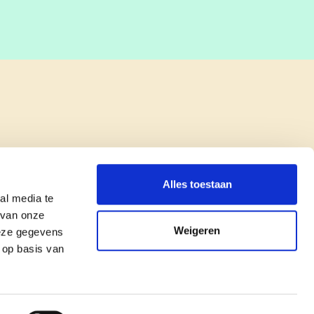
Alles toestaan
al media te
 van onze
Weigeren
deze gegevens
 op basis van
copyright © cd&v
Privacyverklaring
|
Cookie verklaring