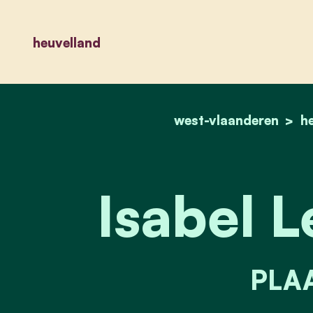
heuvelland
west-vlaanderen
h
Isabel 
PLAA