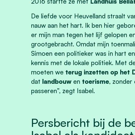
2016 startte ze met
Landhuis Bell
De liefde voor Heuvelland straalt van
nauw aan het hart. Ik ben hier gebor
er mijn man tegen het lijf gelopen e
grootgebracht. Omdat mijn toenma
Simoen een politieker was in hart 
kennis met de lokale politiek. Met d
moeten we
terug inzetten op het
dat
landbouw
en
toerisme
, zonder
passeren”, zegt Isabel.
Persbericht bij de 
Isabel als kandidaat