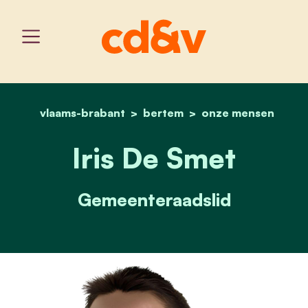
vlaams-brabant
bertem
home
iris de smet
onze mensen
Iris De Smet
Gemeenteraadslid