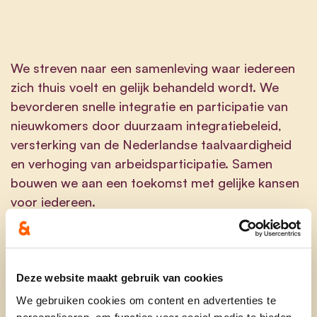
We streven naar een samenleving waar iedereen
zich thuis voelt en gelijk behandeld wordt. We
bevorderen snelle integratie en participatie van
nieuwkomers door duurzaam integratiebeleid,
versterking van de Nederlandse taalvaardigheid
en verhoging van arbeidsparticipatie. Samen
bouwen we aan een toekomst met gelijke kansen
voor iedereen.
1. Integratie en inclusie
Duurzaam integratiebeleid
: Gecoördineerd
Deze website maakt gebruik van cookies
beleid in onderwijs, arbeidsmarkt,
woonmarkt en het sociale en culturele leven.
We gebruiken cookies om content en advertenties te