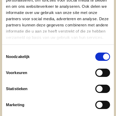
personaliseren, om functies voor social media te bieden
Gelijke kansen
: Iedereen krijgt gelijke
en om ons websiteverkeer te analyseren. Ook delen we
kansen, ongeacht naam, geaardheid of
informatie over uw gebruik van onze site met onze
geloof.
partners voor social media, adverteren en analyse. Deze
Mensenrechten
: vormen een fundament
partners kunnen deze gegevens combineren met andere
onder iedere samenleving waarin vrijheid,
informatie die u aan ze heeft verstrekt of die ze hebben
gelijkheid en rechtvaardigheid als universele
verzameld op basis van uw gebruik van hun services.
waarden worden onderschreven.
Toestemmingsselectie
2. Taalvaardigheid en onderwijs
Noodzakelijk
Nederlandse taalvaardigheid
: Versterking
van de kennis van het Nederlands voor
Voorkeuren
volledige participatie in de samenleving.
Taaloefenkansen en zomerscholen
:
Statistieken
Continueren van taaloefenkansen, taal- en
spelstages voor kinderen, en zomerscholen
Marketing
in samenwerking met scholen.