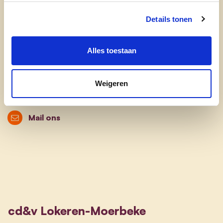
3. Arbeidsmarktintegratie
Details tonen
Arbeidsparticipatie
: Verhogen van de
arbeidsmarktparticipatie van nieuwkomers
Alles toestaan
en mensen met een migratieachtergrond,
omdat werk dé sleutel is tot integratie en
participatie.
Weigeren
Mail ons
cd&v Lokeren-Moerbeke