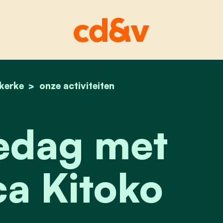
ekerke
home
inspiratiedag met francesca kitoko
onze activiteiten
iedag met
a Kitoko