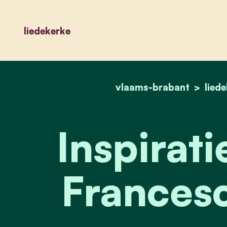
liedekerke
vlaams-brabant
lied
Inspirat
Francesc