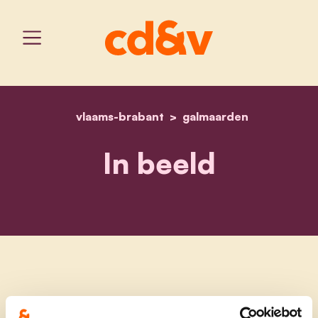
vlaams-brabant
home
in beeld
galmaarden
In beeld