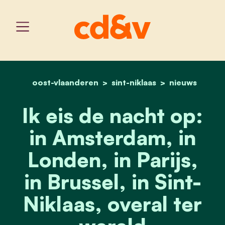
oost-vlaanderen
sint-niklaas
home
ik eis de nacht op: in amst
nieuws
Ik eis de nacht op:
in Amsterdam, in
Londen, in Parijs,
in Brussel, in Sint-
Niklaas, overal ter