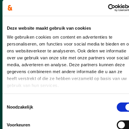
19/06/26
Goedkoper op weg: cd&v-
schepen Kristof Van Gansen
breidt taxicheques voor 80-
Deze website maakt gebruik van cookies
plussers uit
We gebruiken cookies om content en advertenties te
personaliseren, om functies voor social media te bieden en 
Goed nieuws voor onze oudere inwoners!
ons websiteverkeer te analyseren. Ook delen we informatie
Sint-Niklaas breidt het systeem van de
over uw gebruik van onze site met onze partners voor social
taxicheques uit naar alle 80-plussers met
media, adverteren en analyse. Deze partners kunnen deze
een verhoogde tegemoetkoming. cd&v-
gegevens combineren met andere informatie die u aan ze
schepen van Welzijn Kristof Van Gansen
heeft verstrekt of die ze hebben verzameld op basis van uw
wil hiermee eenzaamheid tegengaan en
gebruik van hun services.
senioren vlotter op weg helpen. De
cheques hebben een waarde van 5 euro,
Toestemmingsselectie
maar kosten voor de gebruiker slechts de
Noodzakelijk
helft.
lees meer
Voorkeuren