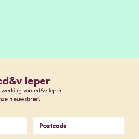
cd&v Ieper
e werking van cd&v Ieper.
onze nieuwsbrief.
Postcode