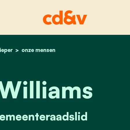
ieper
home
stefaan williams
onze mensen
Williams
Gemeenteraadslid