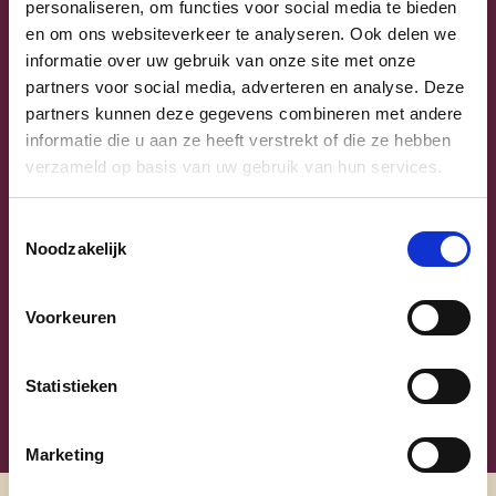
Telefoonnummer of gsm
personaliseren, om functies voor social media te bieden
en om ons websiteverkeer te analyseren. Ook delen we
informatie over uw gebruik van onze site met onze
Straat & huisnummer
partners voor social media, adverteren en analyse. Deze
partners kunnen deze gegevens combineren met andere
informatie die u aan ze heeft verstrekt of die ze hebben
Postcode
verzameld op basis van uw gebruik van hun services.
Gemeente
Toestemmingsselectie
Noodzakelijk
Ja, ik aanvaard de privacyvoorwaarden.
Voorkeuren
Klik
hier
om de privacyvoorwaarden te raadplegen
Statistieken
Marketing