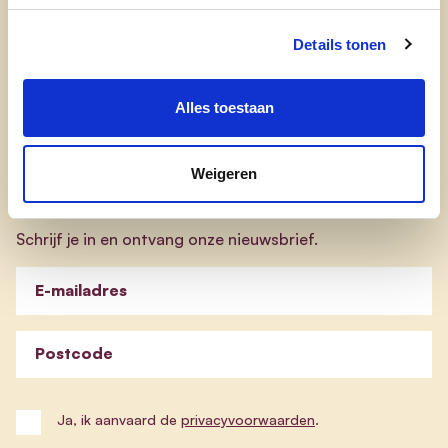
cd&v Ieper
Details tonen
Alles toestaan
Nieuwsbrief cd&v Ieper
Weigeren
Blijf op de hoogte van de werking van cd&v Ieper.
Schrijf je in en ontvang onze nieuwsbrief.
E-mailadres
Postcode
Ja, ik aanvaard de
privacyvoorwaarden
.