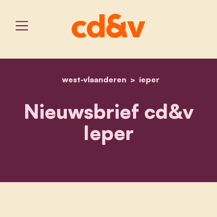
west-vlaanderen
home
nieuwsbrief cd&v ieper
ieper
Nieuwsbrief cd&v
Ieper