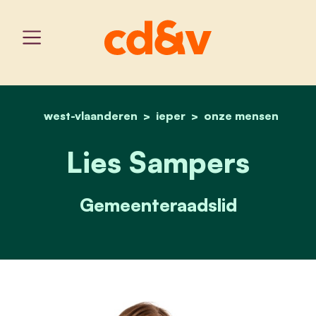
west-vlaanderen
ieper
home
lies sampers
onze mensen
Lies Sampers
Gemeenteraadslid