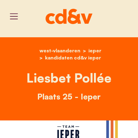
west-vlaanderen
home
liesbet pollée
ieper
kandidaten cd&v ieper
Liesbet Pollée
Plaats 25 - Ieper