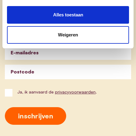
Nieuwsbrief cd&v Ieper
Alles toestaan
Blijf op de hoogte van de werking van cd&v Ieper.
Weigeren
Schrijf je in en ontvang onze nieuwsbrief.
E-mailadres
Postcode
Ja, ik aanvaard de
privacyvoorwaarden
.