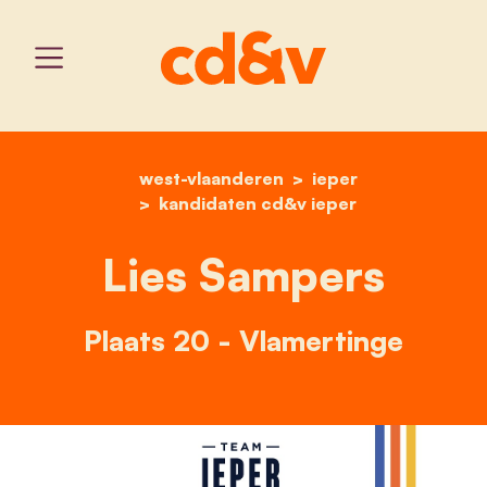
west-vlaanderen
home
lies sampers
ieper
kandidaten cd&v ieper
Lies Sampers
Plaats 20 - Vlamertinge