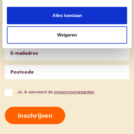
Nieuwsbrief cd&v Ieper
Alles toestaan
Blijf op de hoogte van de werking van cd&v Ieper.
Weigeren
Schrijf je in en ontvang onze nieuwsbrief.
E-mailadres
Postcode
Ja, ik aanvaard de
privacyvoorwaarden
.