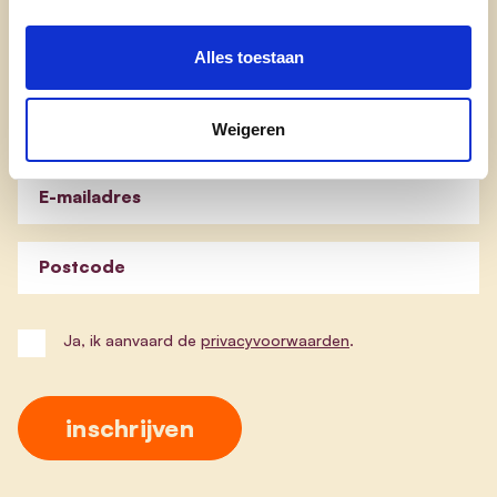
Nieuwsbrief cd&v Ieper
Alles toestaan
Blijf op de hoogte van de werking van cd&v Ieper.
Weigeren
Schrijf je in en ontvang onze nieuwsbrief.
E-mailadres
Postcode
Ja, ik aanvaard de
privacyvoorwaarden
.