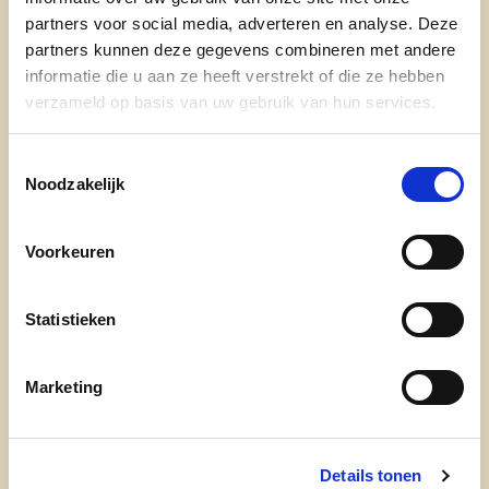
Jo is bij velen gekend als ‘de Mestdaghmama’
partners voor social media, adverteren en analyse. Deze
partners kunnen deze gegevens combineren met andere
, maar ze is zoveel meer dan dat.
informatie die u aan ze heeft verstrekt of die ze hebben
Gepensioneerd bankbediende, gemeenteraadslid,
verzameld op basis van uw gebruik van hun services.
actief in diverse verenigingen en oma van drie. Ze
is 64 jaar en omschrijft zichzelf als jong, sportief
Toestemmingsselectie
en dynamisch. Jo spreekt trouwens vloeiend
Noodzakelijk
Italiaans, buona fortuna Jo!
Voorkeuren
Statistieken
Marketing
cd&v Ieper
Details tonen