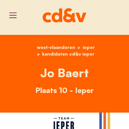
west-vlaanderen
home
jo baert
ieper
kandidaten cd&v ieper
Jo Baert
Plaats 10 - Ieper