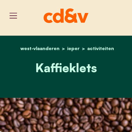
west-vlaanderen
home
ieper
kaffieklets
activiteiten
Kaffieklets