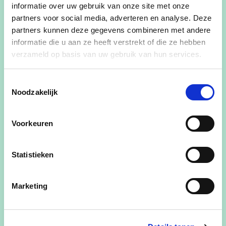
informatie over uw gebruik van onze site met onze
Kom jij ook?
partners voor social media, adverteren en analyse. Deze
Voornaam
partners kunnen deze gegevens combineren met andere
informatie die u aan ze heeft verstrekt of die ze hebben
verzameld op basis van uw gebruik van hun services.
Achternaam
Toestemmingsselectie
Noodzakelijk
Voorkeuren
E-mailadres
Statistieken
Ja, ik wens de cd&v nieuwsbrief te ontvangen
Marketing
Ja, cd&v mag me contacteren voor zaken aangaande dit
evenement