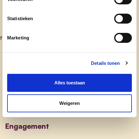
Statistieken
fvermeulen@cdenv.be
Marketing
Ontdek
Details tonen
waarom cd&v
Alles toestaan
onze partij
nieuws
Weigeren
Engagement