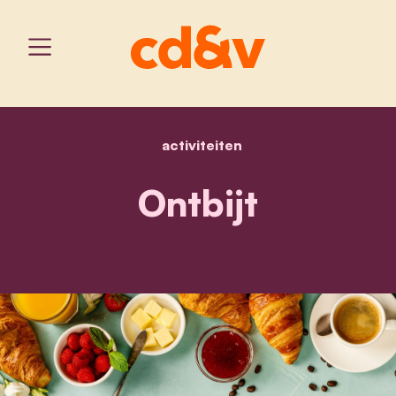
activiteiten
home
ontbijt
Ontbijt