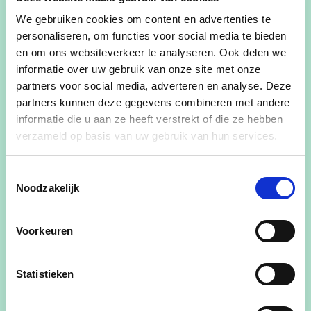
burgemeester van Kinrooi (1989-1994 en 2001-
We gebruiken cookies om content en advertenties te
2012). Hij was voorzitter van de Limburgse
personaliseren, om functies voor social media te bieden
provincieraad en federaal en Vlaams
en om ons websiteverkeer te analyseren. Ook delen we
volksvertegenwoordiger.
informatie over uw gebruik van onze site met onze
partners voor social media, adverteren en analyse. Deze
Momenteel is hij voorzitter van Agropolis,
partners kunnen deze gegevens combineren met andere
Boterakker vzw, voorzitter van het
informatie die u aan ze heeft verstrekt of die ze hebben
verzameld op basis van uw gebruik van hun services.
Jeugdzorgcentrum Kinrooi-Maaseik-Bree en
bestuurder campus Moza-RT.
Toestemmingsselectie
Hij is gehuwd met Rita Vanhoef, vader van Jo en
Noodzakelijk
Kris en grootvader van Sophie, Karel, Marie, Jef
en Fien.
Voorkeuren
0497 54 27 92
Statistieken
hubert.brouns2@telenet.be