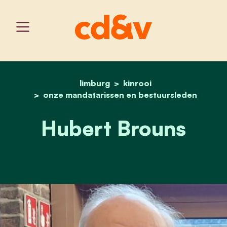
limburg
home
kinrooi
hubert brouns
onze mandatarissen en bestuursleden
Hubert Brouns