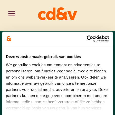
west-vlaanderen
home
kalender
hooglede
Kalender
Deze website maakt gebruik van cookies
We gebruiken cookies om content en advertenties te
personaliseren, om functies voor social media te bieden
en om ons websiteverkeer te analyseren. Ook delen we
informatie over uw gebruik van onze site met onze
Er zijn geen evenementen gepland
partners voor social media, adverteren en analyse. Deze
in de nabije toekomst.
partners kunnen deze gegevens combineren met andere
informatie die u aan ze heeft verstrekt of die ze hebben
verzameld op basis van uw gebruik van hun services.