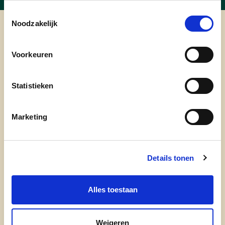
Toestemmingsselectie
Noodzakelijk
cd&v Hooglede
Voorkeuren
Statistieken
Marketing
Details tonen
onze partij
Alles toestaan
doe mee
contact
Weigeren