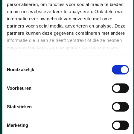
personaliseren, om functies voor social media te bieden
en om ons websiteverkeer te analyseren. Ook delen we
07/12/25
informatie over uw gebruik van onze site met onze
Editiepajot | CD&V Halle
partners voor social media, adverteren en analyse. Deze
stuurde Sinterklaas en zijn
partners kunnen deze gegevens combineren met andere
Pieten op pad in Groot-Halle
informatie die u aan ze heeft verstrekt of die ze hebben
verzameld op basis van uw gebruik van hun services.
Op zaterdag 6 december 2025 trok
Sinterklaas samen met zijn goedgemutste
Toestemmingsselectie
Pieten door heel Groot-Halle voor de
Noodzakelijk
allereerste editie van de Sinterklaasactie
van CD&V Halle.
Voorkeuren
lees meer
Statistieken
Marketing