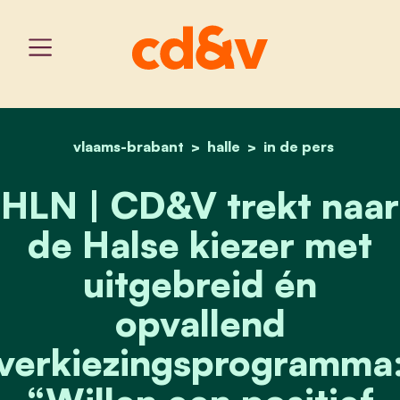
vlaams-brabant
home
halle
hln | cd&v trekt naar de 
in de pers
HLN | CD&V trekt naar
de Halse kiezer met
uitgebreid én
opvallend
verkiezingsprogramma