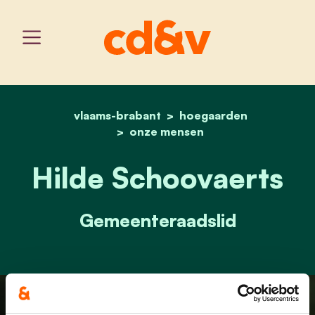
vlaams-brabant
home
hilde schoovaerts
hoegaarden
onze mensen
Hilde Schoovaerts
Gemeenteraadslid