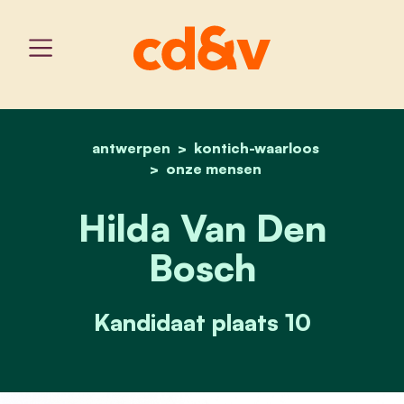
antwerpen
kontich-waarloos
home
hilda van den bosch
onze mensen
Hilda Van Den
Bosch
Kandidaat plaats 10