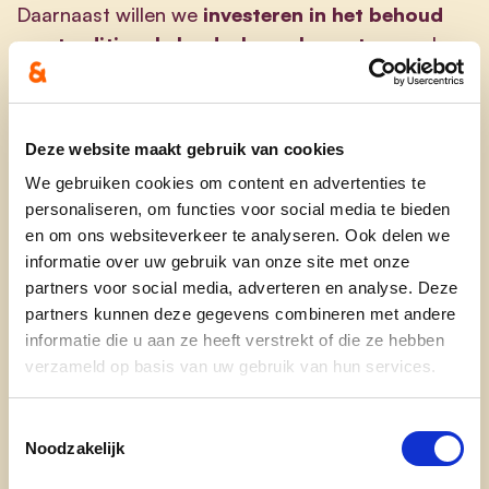
Daarnaast willen we
investeren in het behoud
van traditionele landschapselementen
, zoals
oude bomen, houtwallen, en specifieke gebouwen
die bijdragen aan de landelijke uitstraling. Het
stimuleren van
duurzame landbouwpraktijken
Deze website maakt gebruik van cookies
en het
ondersteunen van lokale boeren
helpt
We gebruiken cookies om content en advertenties te
ook om het karakter van het platteland te
personaliseren, om functies voor social media te bieden
waarborgen.
en om ons websiteverkeer te analyseren. Ook delen we
informatie over uw gebruik van onze site met onze
Verder moet er
bewustwording
gecreëerd
partners voor social media, adverteren en analyse. Deze
worden bij bewoners en nieuwe inwoners door
partners kunnen deze gegevens combineren met andere
het belang van het landelijke karakter te
informatie die u aan ze heeft verstrekt of die ze hebben
benadrukken in lokale communicatie en
verzameld op basis van uw gebruik van hun services.
educatieve initiatieven. Ook het
promoten van
lokale cultuur, tradities en erfgoed
draagt bij
Toestemmingsselectie
aan het behoud van de identiteit van de
Noodzakelijk
gemeente.