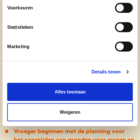
Voorkeuren
Concrete actiepunten:
Statistieken
Hoogbouw beperken en landelijke zichten
Marketing
bewaren
Integratie van water en groen in de
Details tonen
woonomgeving
Buurt tijdig betrekken bij grote
Alles toestaan
veranderingen in de structuurplannen
Begraafplaatsen beter en netter
Weigeren
onderhouden
Vroeger beginnen met de planning voor
het aansnijden van gronden voor wonen en