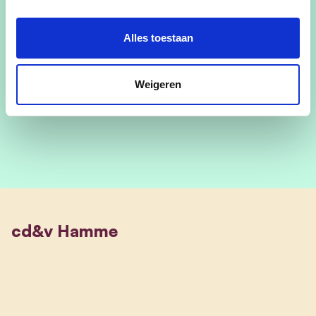
Herman Vijt
vindt het belangrijk dat de
gemeentebelastingen tijdens de volgende
Alles toestaan
legislatuur niet stijgen.
Weigeren
@HermanVijt
cd&v Hamme