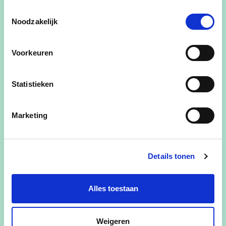
Toestemmingsselectie
Noodzakelijk
Gemeenteraadslid, fractievoorzitter en lijsttrekker
Voorkeuren
Mijn naam is Herman Depré. Ik ben getrouwd
met Katrien Spaas en fiere papa van een
Statistieken
dochter, twee zonen en fiere pluspapa van
twee pluszonen. De 2 kleindochters maken het
plaatje compleet.Ik mag de lijst trekken voor
Marketing
cdenv Huldenberg op 13 oktober 2024.Sinds
2006 ben ik gemeenteraadslid in Huldenberg.
Van 2012 tot 2018 was ik schepen van sociale
Details tonen
zaken en OCMW-voorzitter.Huldenberg is voor
mij ‘Landelijk, verrassend en vooral mijn thuis’.
Alles toestaan
Weigeren