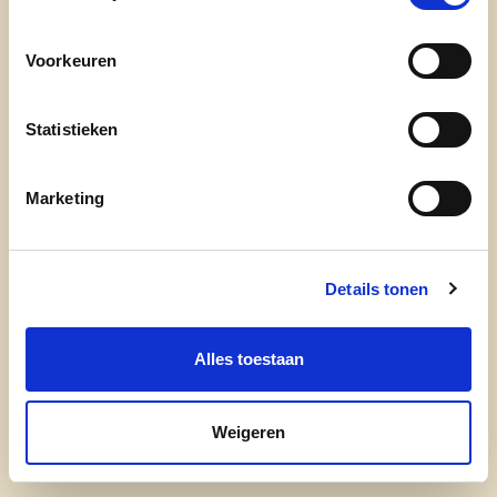
en Eline & fiere grootvader van zijn
kleinkindjes
Voorkeuren
Werkzaam in de analytische research van een
groot farmaceutisch bedrijf
Statistieken
Stadsgids sinds 1987
Once a boy scout, always a boy scout!
Marketing
Stuur mij een e-mail
Details tonen
Alles toestaan
Weigeren
cd&v Herentals