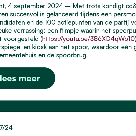
nt, 4 september 2024 – Met trots kondigt cd
ren succesvol is gelanceerd tijdens een persm
ndidaten en de 100 actiepunten van de partij 
euke verrassing: een filmpje waarin het spee
 voorgesteld (
https://youtu.be/386XD4qWp10
spiegel en kiosk aan het spoor, waardoor één 
gemeentehuis en de spoorbrug.
lees meer
7/24