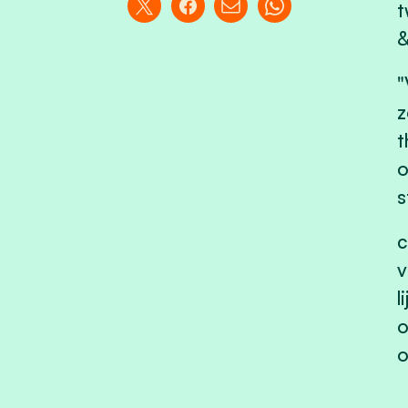
t
&
"
z
t
o
s
c
v
l
o
o