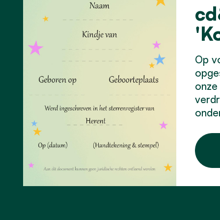
cd
'K
Op vo
opges
onze 
verdr
onde