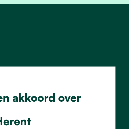
en akkoord over
Herent