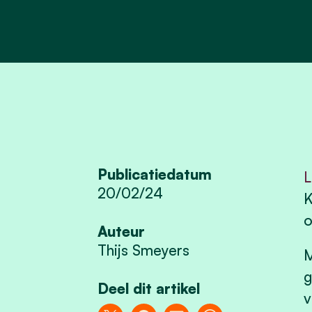
Publicatiedatum
L
20/02/24
K
o
Auteur
Thijs Smeyers
M
g
Deel dit artikel
v