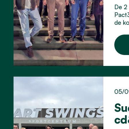
De 2 
Pact
de ko
05/0
Su
cd