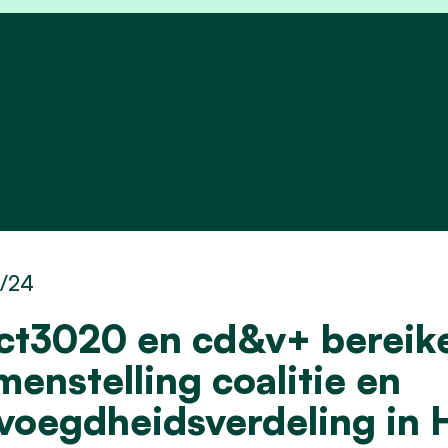
0/24
ct3020 en cd&v+ bereik
menstelling coalitie en
voegdheidsverdeling in 