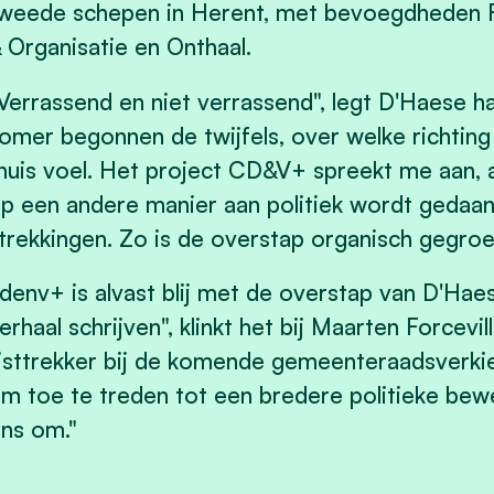
weede schepen in Herent, met bevoegdheden Fi
 Organisatie en Onthaal.
Verrassend en niet verrassend", legt D'Haese ha
omer begonnen de twijfels, over welke richting
huis voel. Het project CD&V+ spreekt me aan, 
p een andere manier aan politiek wordt gedaa
trekkingen. Zo is de overstap organisch gegroe
denv+ is alvast blij met de overstap van D'Hae
erhaal schrijven", klinkt het bij Maarten Forcev
ijsttrekker bij de komende gemeenteraadsverkie
m toe te treden tot een bredere politieke bewe
ns om."