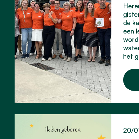
Here
giste
de ka
een l
wordt
water
het 
20/0