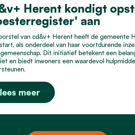
&v+ Herent kondigt opst
oesterregister' aan
orstel van cd&v+ Herent heeft de gemeente He
tart, als onderdeel van haar voortdurende inze
gemeenschap. Dit initiatief betekent een belang
iet en biedt inwoners een waardevol hulpmidd
rsteunen.
lees meer