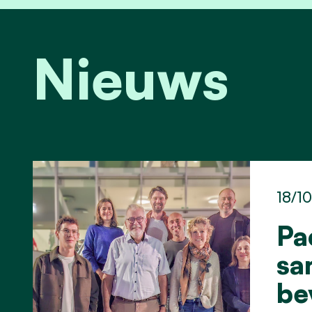
Nieuws
18/1
Pa
sa
be