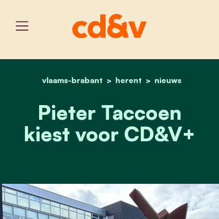
vlaams-brabant
home
herent
pieter taccoen kiest voo
nieuws
Pieter Taccoen
kiest voor CD&V+