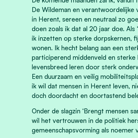
De komende maanden zal ik, vanuit m
De Wildeman en verantwoordelijke v
in Herent, sereen en neutraal zo goe
doen zoals ik dat al 20 jaar doe. Al
ik inzetten op sterke dorpskernen, f
wonen. Ik hecht belang aan een ster
participerend middenveld en sterke 
levensbreed leren door sterk onder
Een duurzaam en veilig mobiliteitsp
ik wil dat mensen in Herent leven, n
doch doordacht en doortastend bele
Onder de slagzin ‘Brengt mensen same
wil het vertrouwen in de politiek her
gemeenschapsvorming als noemer va