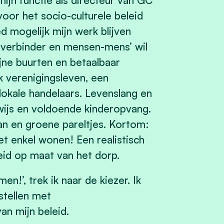
ijn functie als directeur van GC
oor het socio-culturele beleid
d mogelijk mijn werk blijven
s ‘verbinder en mensen-mens’ wil
ijne buurten en betaalbaar
k verenigingsleven, een
lokale handelaars. Levenslang en
wijs en voldoende kinderopvang.
lan en groene pareltjes. Kortom:
iet enkel wonen! Een realistisch
id op maat van het dorp.
n!’, trek ik naar de kiezer. Ik
stellen met
n mijn beleid.