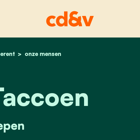
erent
home
pieter taccoen
onze mensen
Taccoen
epen