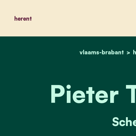
herent
vlaams-brabant
h
Pieter 
Sch