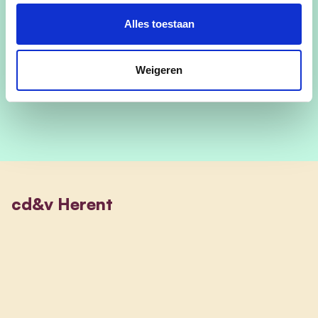
gemeenschap.
Alles toestaan
Ik hoop opnieuw op jullie steun, want het werk is
nog niet af. Samen kunnen we blijven bouwen aan
een betere toekomst voor onze gemeente.
Weigeren
cd&v Herent