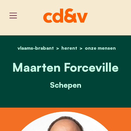
vlaams-brabant
herent
home
maarten forceville
onze mensen
Maarten Forceville
Schepen