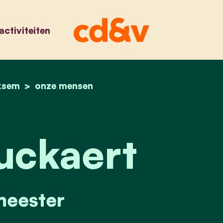
activiteiten
ksem
home
luc bouckaert
onze mensen
uckaert
eester