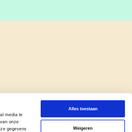
Alles toestaan
al media te
 van onze
Weigeren
deze gegevens