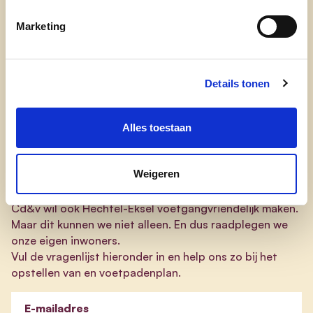
Marketing
Meer respect voor Keizer
Voetganger
Details tonen
We zijn voortdurend in beweging. En élke verplaatsing,
ook al is het met de wagen, fiets of openbaar vervoer,
Alles toestaan
begint en eindigt te voet. Iedereen is voetganger. Je te
voet verplaatsen is misschien zo’n evidentie dat het
belang ervan onderschat wordt.
De voetganger
Weigeren
verdient meer aandacht.
Cd&v wil ook Hechtel-Eksel voetgangvriendelijk maken.
Maar dit kunnen we niet alleen. En dus raadplegen we
onze eigen inwoners.
Vul de vragenlijst hieronder in en help ons zo bij het
opstellen van en voetpadenplan.
E-mailadres