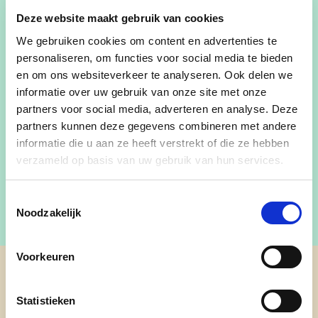
de gemeenteraad van
Hechtel-Eksel
.
Deze website maakt gebruik van cookies
We gebruiken cookies om content en advertenties te
Als lid van CD&V zet Jo Bollen zich in voor lokale
personaliseren, om functies voor social media te bieden
belangen, duurzaamheid en veiligheid in de
en om ons websiteverkeer te analyseren. Ook delen we
gemeente.
informatie over uw gebruik van onze site met onze
partners voor social media, adverteren en analyse. Deze
Jo Bollen draagt bij aan het politieke landschap
partners kunnen deze gegevens combineren met andere
van Hechtel-Eksel en zet zich in voor een betere
informatie die u aan ze heeft verstrekt of die ze hebben
toekomst voor de gemeenschap.
verzameld op basis van uw gebruik van hun services.
Toestemmingsselectie
Noodzakelijk
Voorkeuren
cd&v Hechtel-Eksel
Statistieken