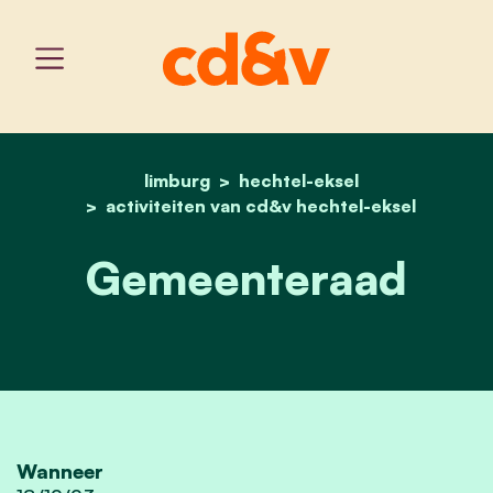
limburg
hechtel-eksel
home
gemeenteraad
activiteiten van cd&v hechtel-eksel
Gemeenteraad
Wanneer