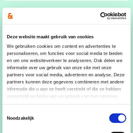
E-mailadres
Deze website maakt gebruik van cookies
Ja, ik wens de cd&v nieuwsbrief te ontvangen
We gebruiken cookies om content en advertenties te
Ja, cd&v mag me contacteren voor zaken aangaande dit
personaliseren, om functies voor social media te bieden
evenement
en om ons websiteverkeer te analyseren. Ook delen we
Ja, ik aanvaard de privacyvoorwaarden
informatie over uw gebruik van onze site met onze
partners voor social media, adverteren en analyse. Deze
Hoeveel personen naast jezelf neem je nog mee?
partners kunnen deze gegevens combineren met andere
informatie die u aan ze heeft verstrekt of die ze hebben
verzameld op basis van uw gebruik van hun services.
Toestemmingsselectie
Noodzakelijk