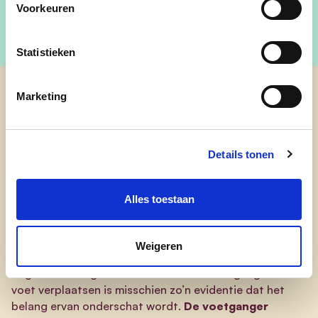
Voorkeuren
Statistieken
Marketing
cd&v Hechtel-Eksel
Details tonen
Meer respect voor Keizer
Voetganger
Alles toestaan
We zijn voortdurend in beweging. En élke verplaatsing,
Weigeren
ook al is het met de wagen, fiets of openbaar vervoer,
begint en eindigt te voet. Iedereen is voetganger. Je te
voet verplaatsen is misschien zo’n evidentie dat het
belang ervan onderschat wordt.
De voetganger