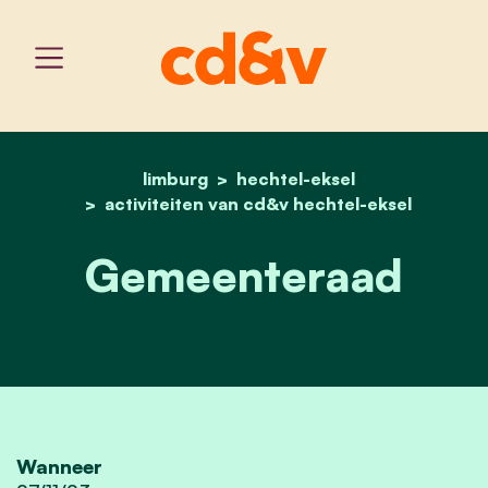
limburg
hechtel-eksel
home
gemeenteraad
activiteiten van cd&v hechtel-eksel
Gemeenteraad
Wanneer