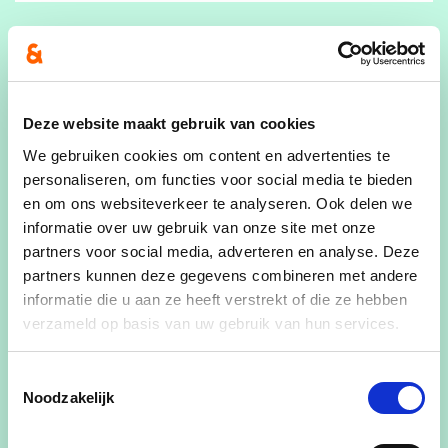
E-mailadres
Deze website maakt gebruik van cookies
Ja, ik wens de cd&v nieuwsbrief te ontvangen
We gebruiken cookies om content en advertenties te
Ja, cd&v mag me contacteren voor zaken aangaande dit
personaliseren, om functies voor social media te bieden
evenement
en om ons websiteverkeer te analyseren. Ook delen we
Ja, ik aanvaard de privacyvoorwaarden
informatie over uw gebruik van onze site met onze
partners voor social media, adverteren en analyse. Deze
Hoeveel personen naast jezelf neem je nog mee?
partners kunnen deze gegevens combineren met andere
informatie die u aan ze heeft verstrekt of die ze hebben
verzameld op basis van uw gebruik van hun services.
Toestemmingsselectie
Noodzakelijk