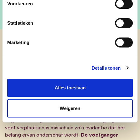
Voorkeuren
Statistieken
Marketing
cd&v Hechtel-Eksel
Details tonen
Meer respect voor Keizer
Voetganger
Alles toestaan
We zijn voortdurend in beweging. En élke verplaatsing,
Weigeren
ook al is het met de wagen, fiets of openbaar vervoer,
begint en eindigt te voet. Iedereen is voetganger. Je te
voet verplaatsen is misschien zo’n evidentie dat het
belang ervan onderschat wordt.
De voetganger