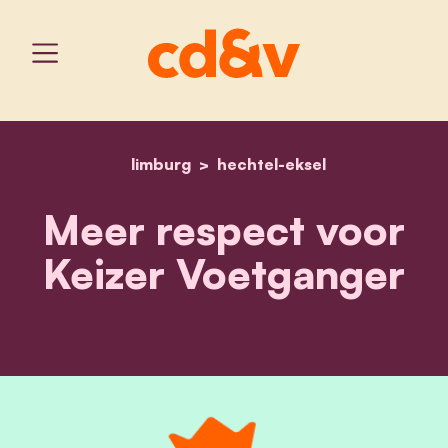
limburg
hechtel-eksel
home
hechtel_eksel_keizervoe
Meer respect voor
Keizer Voetganger