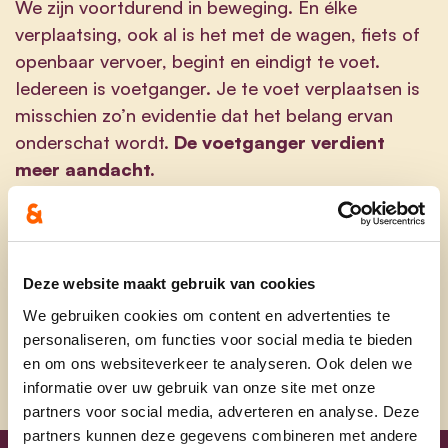
We zijn voortdurend in beweging. En élke
verplaatsing, ook al is het met de wagen, fiets of
openbaar vervoer, begint en eindigt te voet.
Iedereen is voetganger. Je te voet verplaatsen is
misschien zo’n evidentie dat het belang ervan
onderschat wordt.
De voetganger verdient
meer aandacht.
Cd&v wil ook Hechtel-Eksel voetgangvriendelijk
maken. Maar dit kunnen we niet alleen. En dus
raadplegen we onze eigen inwoners.
Deze website maakt gebruik van cookies
Vul de vragenlijst hieronder in en help ons zo bij
We gebruiken cookies om content en advertenties te
het opstellen van en voetpadenplan.
personaliseren, om functies voor social media te bieden
en om ons websiteverkeer te analyseren. Ook delen we
informatie over uw gebruik van onze site met onze
partners voor social media, adverteren en analyse. Deze
partners kunnen deze gegevens combineren met andere