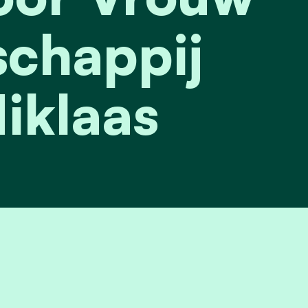
chappij
iklaas