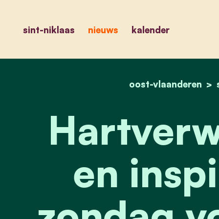
sint-niklaas
nieuws
kalender
oost-vlaanderen
Hartver
en insp
zondag v