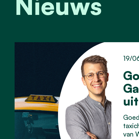
Nieuws
19/0
Go
Ga
uit
Goed 
taxic
van W