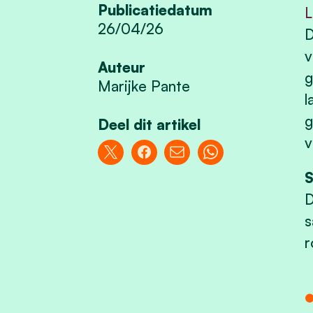
Publicatiedatum
L
26/04/26
D
v
Auteur
g
Marijke Pante
l
g
Deel dit artikel
v
S
D
s
r