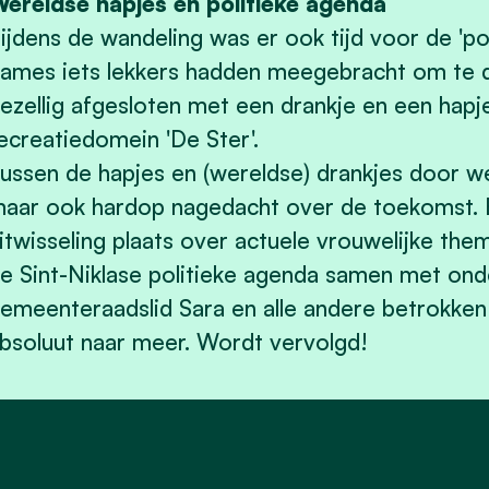
ereldse hapjes en politieke agenda
ijdens de wandeling was er ook tijd voor de 'pot
ames iets lekkers hadden meegebracht om te de
ezellig afgesloten met een drankje en een hapj
ecreatiedomein 'De Ster'.
ussen de hapjes en (wereldse) drankjes door we
aar ook hardop nagedacht over de toekomst. 
itwisseling plaats over actuele vrouwelijke the
e Sint-Niklase politieke agenda samen met on
emeenteraadslid Sara en alle andere betrokken
bsoluut naar meer. Wordt vervolgd!