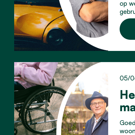
op w
gebru
05/0
He
ma
Goed
woon