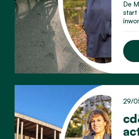
De Me
start
inwon
29/0
cd
ac