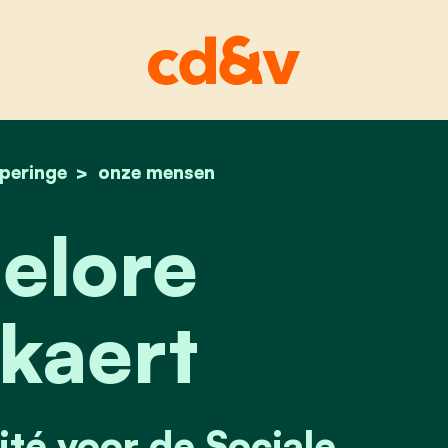
peringe
home
hannelore knockaert
onze mensen
elore
kaert
té voor de Sociale