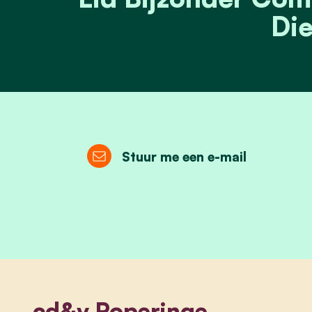
Die
Stuur me een e-mail
cd&v Poperinge