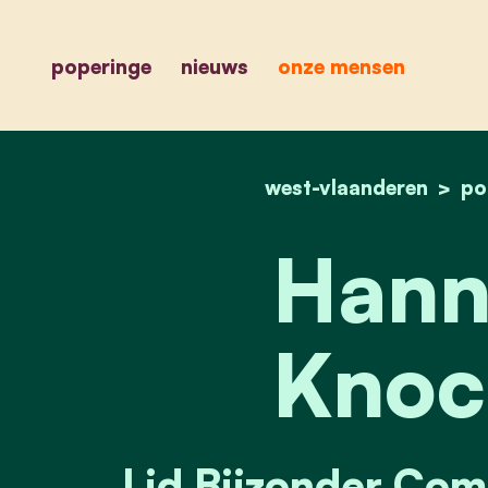
poperinge
nieuws
onze mensen
west-vlaanderen
po
Hann
Knoc
Lid Bijzonder Comi