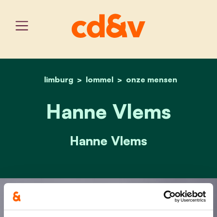
limburg
lommel
home
hanne vlems
onze mensen
Hanne Vlems
Hanne Vlems