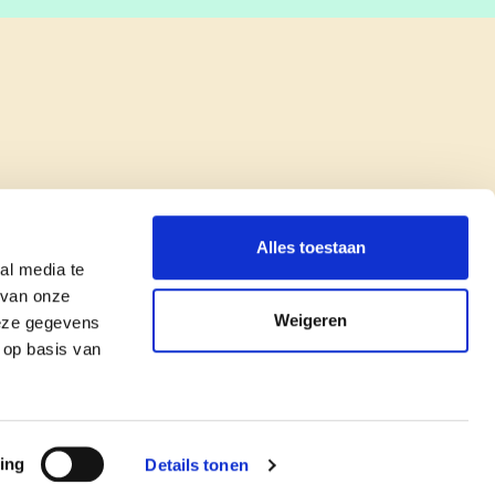
Alles toestaan
al media te
 van onze
Weigeren
deze gegevens
 op basis van
copyright © cd&v
Privacyverklaring
|
Cookie verklaring
ing
Details tonen