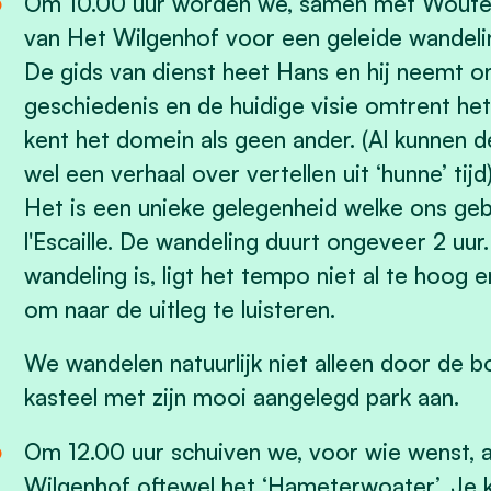
Om
10.00 uur
worden we, samen met
Woute
van
Het Wilgenhof
voor een geleide wandel
De gids van dienst heet Hans en hij neemt o
geschiedenis en de huidige visie omtrent het
kent het domein als geen ander. (Al kunnen 
wel een verhaal over vertellen uit ‘hunne’
ti
jd)
Het is een unieke gelegenheid welke ons ge
l'Escaille. De wandeling duurt ongeveer 2 uur
wandeling is, ligt het tempo niet al te hoog 
om naar de uitleg te luisteren.
We wandelen natuurlijk niet alleen door de
kasteel
met zijn mooi aangelegd park aan.
Om
12.00 uur
schuiven we, voor wie wenst, a
Wilgenhof
o
ft
ewel het ‘Hameterwoater’. Je k