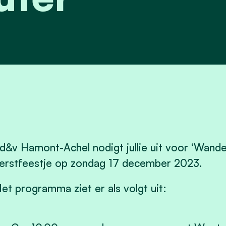
d&v Hamont-Achel
nodigt jullie uit voor ‘Wan
ers
tf
eestje
op
zondag 17 december 2023
.
et programma ziet er als volgt uit: