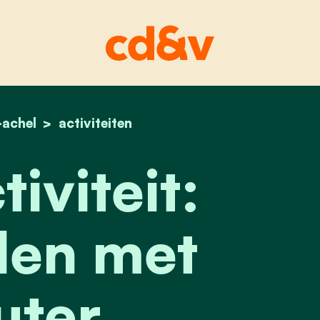
achel
home
kerstactiviteit: wandelen met wouter
activiteiten
iviteit:
en met
ter