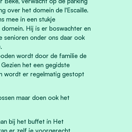
r Beke
, verwacht op
de parking
ing over het
domein de l'Escaille
.
ns mee in een stukje
 domein. Hij is er boswachter en
de senioren onder ons daar ook
.
boden wordt door de familie de
. Gezien het een gegidste
en wordt er regelma
ti
g gestopt
 bossen maar doen ook
het
an bij het
bu
ff
et
in
Het
an er zelf je voorgerecht,