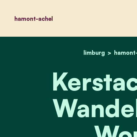
hamont-achel
limburg
hamont-
Kerstact
Wandel
Wou