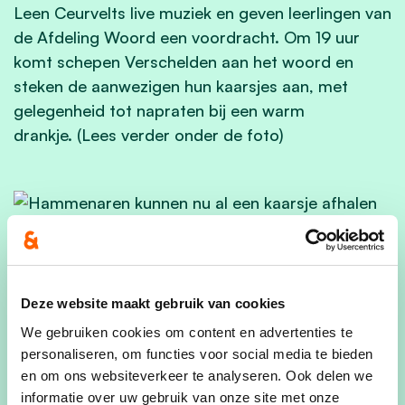
Leen Ceurvelts live muziek en geven leerlingen van
de Afdeling Woord een voordracht. Om 19 uur
komt schepen Verschelden aan het woord en
steken de aanwezigen hun kaarsjes aan, met
gelegenheid tot napraten bij een warm
drankje.
(Lees verder onder de foto)
Hammenaren kunnen nu al een kaarsje afhalen in
verscheidene gemeentelijke diensten.
—
© jvdv
Deze website maakt gebruik van cookies
Aan de inwoners wordt gevraagd om ook thuis
We gebruiken cookies om content en advertenties te
om 19 uur een lichtje aan te steken en daarvan
personaliseren, om functies voor social media te bieden
en om ons websiteverkeer te analyseren. Ook delen we
een foto te delen op sociale media met de
informatie over uw gebruik van onze site met onze
hashtag #huisvanhetkindhamme. Wie dit wenst,