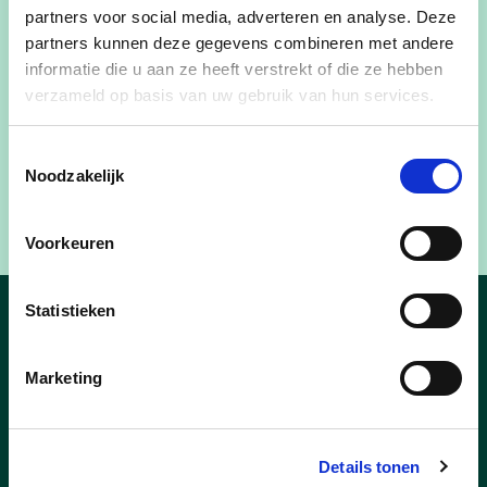
partners voor social media, adverteren en analyse. Deze
kan een gratis kaarsje afhalen aan het onthaal in
partners kunnen deze gegevens combineren met andere
AC Nieuwstraat, academie, bibliotheek, CC Jan
informatie die u aan ze heeft verstrekt of die ze hebben
Tervaert, woonzorgcentrum Meulenbroek en
verzameld op basis van uw gebruik van hun services.
Toerisme Hamme.
Toestemmingsselectie
Info: Huis van het Kind, tel. 052-47.55.35.
Noodzakelijk
Bron:
Nieuwsblad.be
Voorkeuren
Statistieken
Nieuws uit Hamme
Marketing
Details tonen