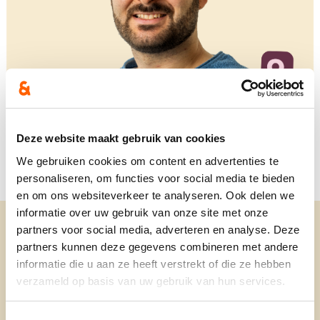
Deze website maakt gebruik van cookies
We gebruiken cookies om content en advertenties te
personaliseren, om functies voor social media te bieden
en om ons websiteverkeer te analyseren. Ook delen we
informatie over uw gebruik van onze site met onze
partners voor social media, adverteren en analyse. Deze
partners kunnen deze gegevens combineren met andere
informatie die u aan ze heeft verstrekt of die ze hebben
Woonplaats
- Sint-Niklaas
verzameld op basis van uw gebruik van hun services.
Hakan is geboren en getogen in Sint-Niklaas.
Toestemmingsselectie