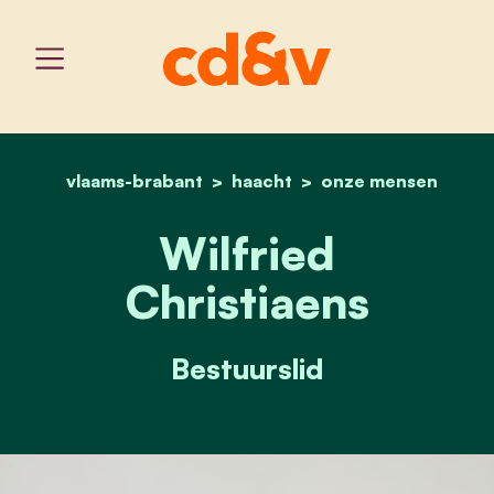
vlaams-brabant
haacht
home
wilfried christiaens
onze mensen
Wilfried
Christiaens
Bestuurslid