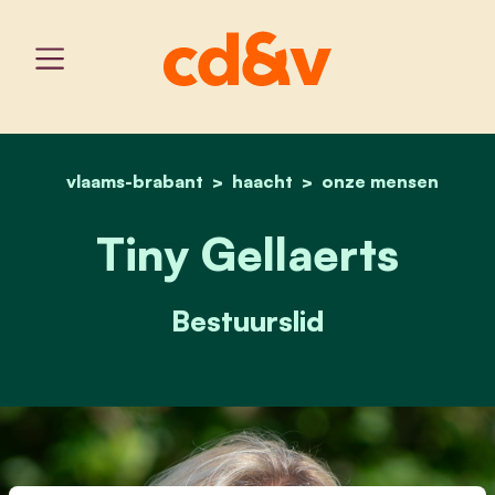
vlaams-brabant
haacht
home
tiny gellaerts
onze mensen
Tiny Gellaerts
Bestuurslid