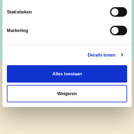
zaakvoerder van brasserie Int Hofken. Tiny zet
Statistieken
met veel goesting haar eerste stappen in de
politiek.
Marketing
Details tonen
Alles toestaan
cd&v Haacht
Weigeren