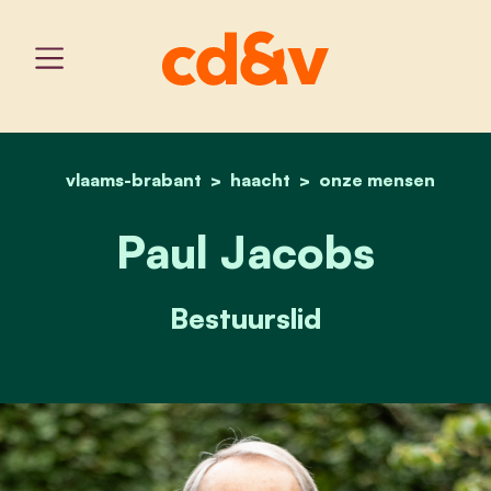
vlaams-brabant
haacht
home
paul jacobs
onze mensen
Paul Jacobs
Bestuurslid