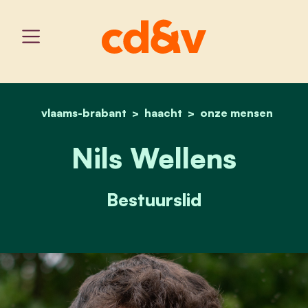
vlaams-brabant
haacht
home
nils wellens
onze mensen
Nils Wellens
Bestuurslid