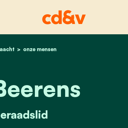
aacht
home
jolien beerens
onze mensen
Beerens
raadslid