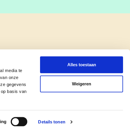
Alles toestaan
al media te
 van onze
Weigeren
deze gegevens
 op basis van
copyright © cd&v
Privacyverklaring
|
Cookie verklaring
ing
Details tonen