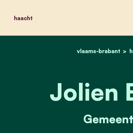
haacht
vlaams-brabant
h
Jolien 
Gemeente