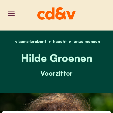
vlaams-brabant
haacht
home
hilde groenen
onze mensen
Hilde Groenen
Voorzitter