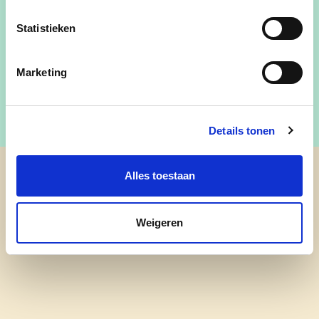
met hart en ziel. Ze staat altijd klaar om iemand te
Statistieken
helpen. Je kan haar bereiken op
hilde_30@yahoo.com
of 0479 65 21 11
Marketing
Details tonen
Alles toestaan
cd&v Haacht
Weigeren