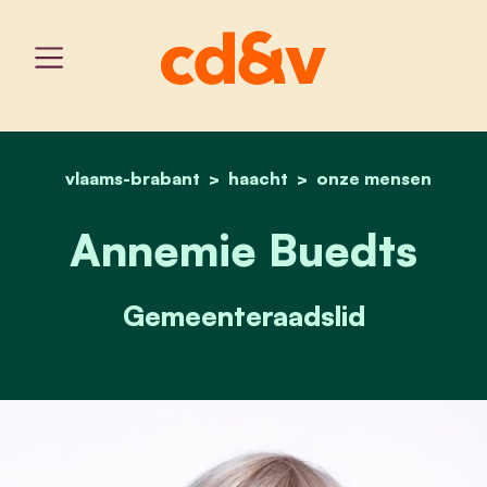
vlaams-brabant
haacht
home
annemie buedts
onze mensen
Annemie Buedts
Gemeenteraadslid