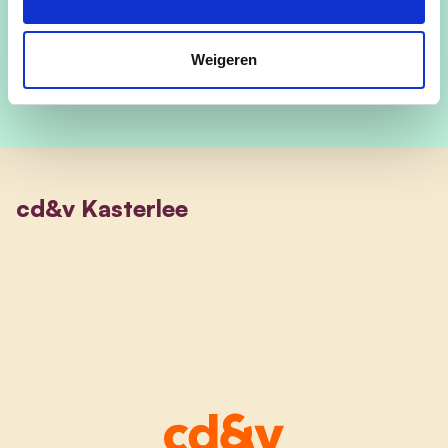
guy.vandeperre@kasterlee.be
Weigeren
cd&v Kasterlee