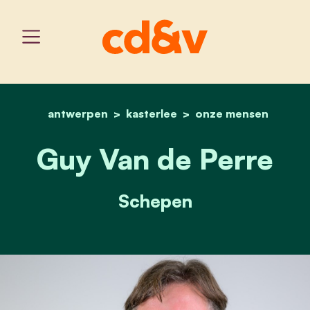
antwerpen
kasterlee
home
guy van de perre
onze mensen
Guy Van de Perre
Schepen