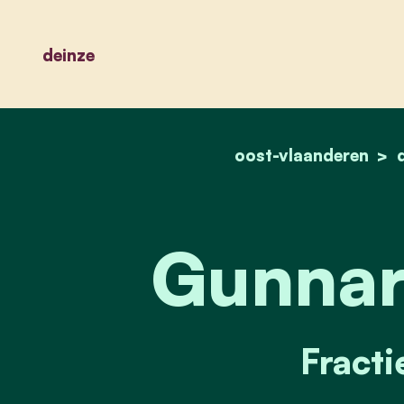
deinze
oost-vlaanderen
Gunnar
Fracti