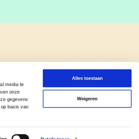
Alles toestaan
al media te
 van onze
Weigeren
deze gegevens
 op basis van
copyright © cd&v
Privacyverklaring
|
Cookie verklaring
ing