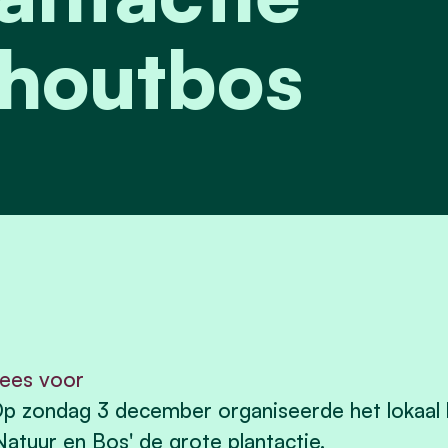
houtbos
ees voor
p zondag 3 december organiseerde het lokaal
Natuur en Bos' de grote plantactie.