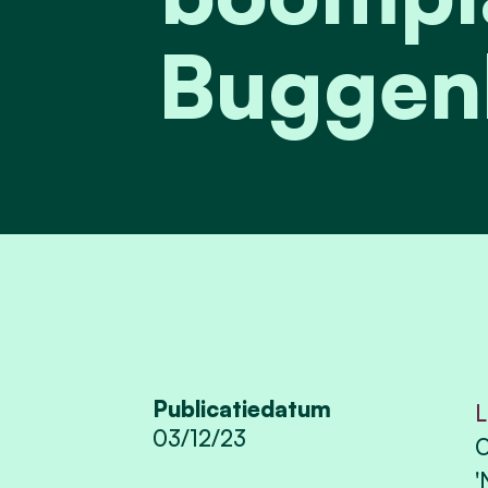
Buggen
Publicatiedatum
L
03/12/23
O
'