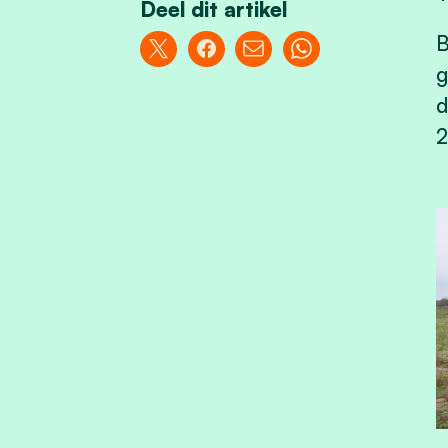
Deel dit artikel
B
g
d
2