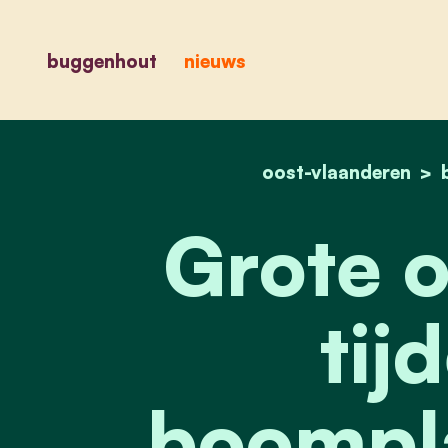
buggenhout
nieuws
oost-vlaanderen
Grote 
tij
boompla