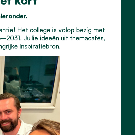
et kort
hieronder.
tie! Het college is volop bezig met
2031. Jullie ideeën uit themacafés,
grijke inspiratiebron.