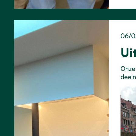
06/0
Ui
Onze 
deel