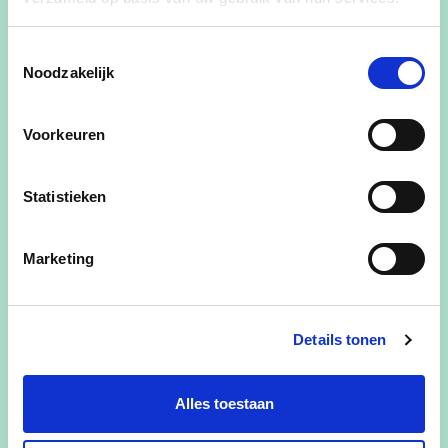
E-mailadres
Toestemmingsselectie
Noodzakelijk
Ja, ik wens de cd&v nieuwsbrief te ontvangen
Voorkeuren
Ja, cd&v mag me contacteren voor zaken aangaande dit
evenement
Statistieken
Ja, ik aanvaard de privacyvoorwaarden
Hoeveel personen naast jezelf neem je nog mee?
Marketing
Details tonen
Alles toestaan