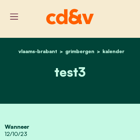
vlaams-brabant
grimbergen
home
test3
kalender
test3
Wanneer
12/10/23