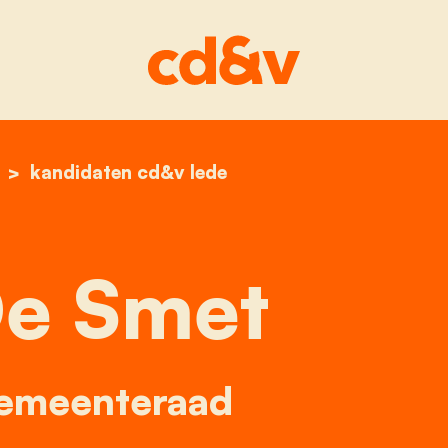
home
griet de smet
kandidaten cd&v lede
De Smet
Gemeenteraad