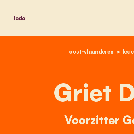
lede
oost-vlaanderen
lede
Griet 
Voorzitter 