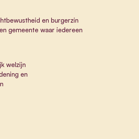
lichtbewustheid en burgerzin
r een gemeente waar iedereen
k welzijn
rdening en
en